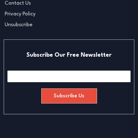
Contact Us
Privacy Policy
Unsubscribe
Subscribe Our Free Newsletter
E
m
a
i
Subscribe Us
l
*